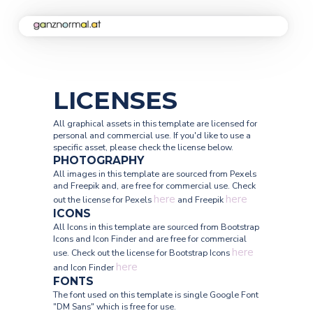
Home
Kampagne
LICENSES
All graphical assets in this template are licensed for
personal and commercial use. If you'd like to use a
Aktuelles
specific asset, please check the license below.
PHOTOGRAPHY
All images in this template are sourced from Pexels
and Freepik and, are free for commercial use. Check
Soforthilfe
here
here
out the license for Pexels
and Freepik
ICONS
All Icons in this template are sourced from Bootstrap
Über uns
Icons and Icon Finder and are free for commercial
here
use. Check out the license for Bootstrap Icons
here
and Icon Finder
FONTS
Kontakt
The font used on this template is single Google Font
"DM Sans" which is free for use.