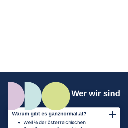
oft weniger mit tatsächlicher Unfähigkeit
zu tun haben als mit zu strengen inneren
Maßstäben. Außerdem erfährst du, welche
Strategien helfen können, Imposter-
Gefühle besser einzuordnen und
freundlicher mit dir selbst umzugehen.
Wer wir sind
Warum gibt es ganznormal.at?
Weil ⅓ der österreichischen