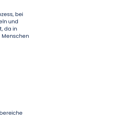
zess, bei
eln und
, da in
es Menschen
tbereiche