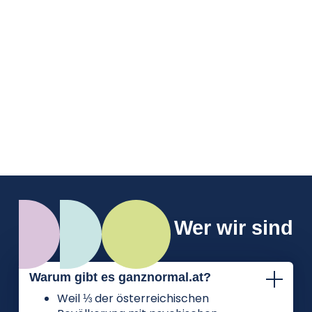
oft weniger mit tatsächlicher Unfähigkeit
zu tun haben als mit zu strengen inneren
Maßstäben. Außerdem erfährst du, welche
Strategien helfen können, Imposter-
Gefühle besser einzuordnen und
freundlicher mit dir selbst umzugehen.
Wer wir sind
Warum gibt es ganznormal.at?
Weil ⅓ der österreichischen