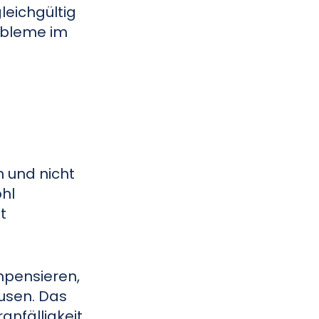
leichgültig
robleme im
n und nicht
ohl
t
mpensieren,
usen. Das
anfälligkeit,