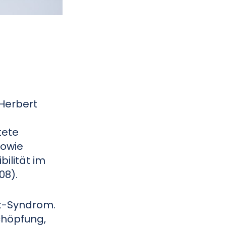
 Herbert
tete
sowie
ilität im
08).
ut-Syndrom.
chöpfung,