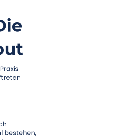
Die
out
Praxis
ftreten
ich
l bestehen,