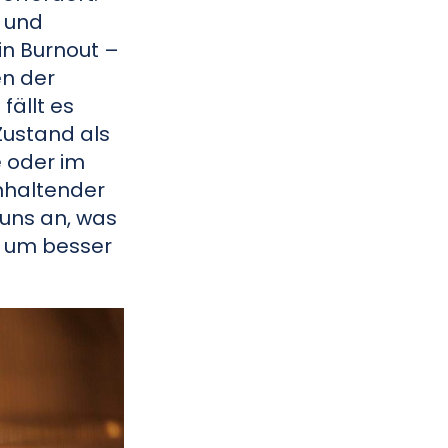
z und
in Burnout –
en der
fällt es
Zustand als
e oder im
anhaltender
 uns an, was
, um besser