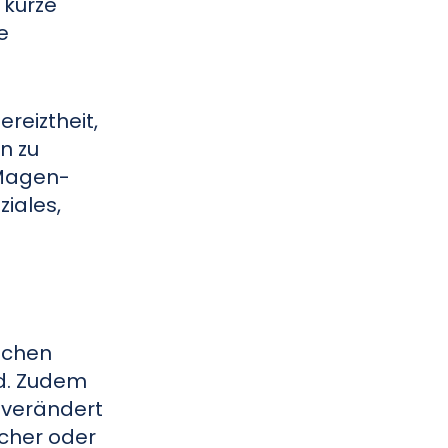
 kurze
e
reiztheit,
n zu
 Magen-
iales,
schen
ld. Zudem
 verändert
acher oder