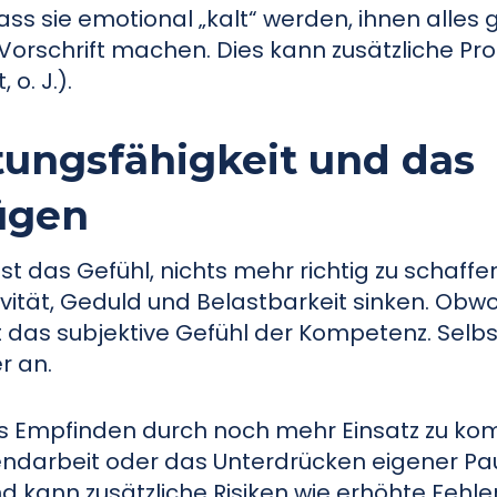
s sie emotional „kalt“ werden, ihnen alles g
 Vorschrift machen. Dies kann zusätzliche P
o. J.).
stungsfähigkeit und das
nügen
st das Gefühl, nichts mehr richtig zu schaffe
ivität, Geduld und Belastbarkeit sinken. Obw
nkt das subjektive Gefühl der Kompetenz. Selbs
r an.
es Empfinden durch noch mehr Einsatz zu ko
darbeit oder das Unterdrücken eigener Pa
d kann zusätzliche Risiken wie erhöhte Fehler