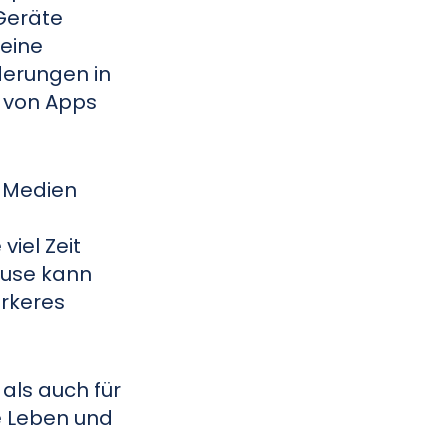
 Geräte
keine
erungen in
 von Apps
n Medien
viel Zeit
ause kann
ärkeres
 als auch für
he Leben und