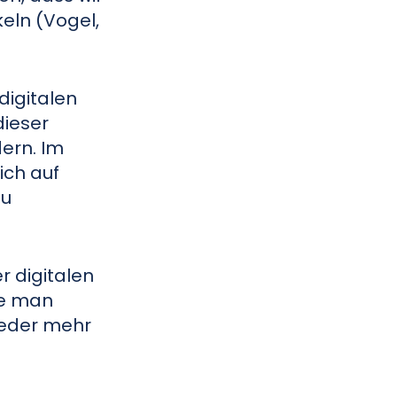
eln (Vogel,
digitalen
dieser
ern. Im
ich auf
zu
r digitalen
ie man
ieder mehr