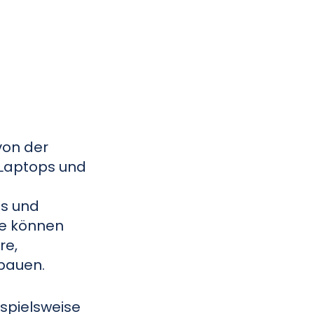
 von der
 Laptops und
ss und
te können
re,
bauen.
ispielsweise