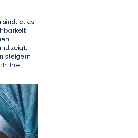
sind, ist es
chbarkeit
hen
nd zeigt,
n steigern
ch Ihre